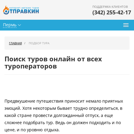
ПОДДЕРЖКА КЛИЕНТОВ
(342) 255-42-17
Пермь
Туры из Перми
ГЛАВНАЯ
ПОДБОР ТУРА
Подбор тура
Поиск туров онлайн от всех
Горящие туры
туроператоров
Календарь туров
Цены дня
Предвкушение путешествия приносит немало приятных
Страны
эмоций. Хотя некоторым бывает трудно определиться, в
Как купить
какой стране провести долгожданный отпуск, а еще
сложнее подобрать тур. Ведь он должен подходить и по
О нас
цене, и по уровню отдыха.