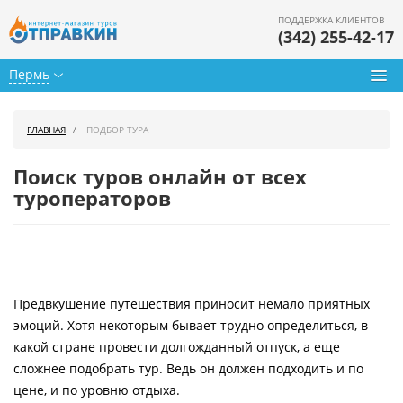
ПОДДЕРЖКА КЛИЕНТОВ
(342) 255-42-17
Пермь
Туры из Перми
ГЛАВНАЯ
ПОДБОР ТУРА
Подбор тура
Поиск туров онлайн от всех
Горящие туры
туроператоров
Календарь туров
Цены дня
Предвкушение путешествия приносит немало приятных
Страны
эмоций. Хотя некоторым бывает трудно определиться, в
Как купить
какой стране провести долгожданный отпуск, а еще
сложнее подобрать тур. Ведь он должен подходить и по
О нас
цене, и по уровню отдыха.