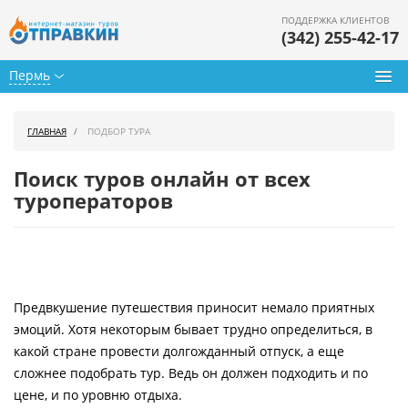
ПОДДЕРЖКА КЛИЕНТОВ
(342) 255-42-17
Пермь
Туры из Перми
ГЛАВНАЯ
ПОДБОР ТУРА
Подбор тура
Поиск туров онлайн от всех
Горящие туры
туроператоров
Календарь туров
Цены дня
Предвкушение путешествия приносит немало приятных
Страны
эмоций. Хотя некоторым бывает трудно определиться, в
Как купить
какой стране провести долгожданный отпуск, а еще
сложнее подобрать тур. Ведь он должен подходить и по
О нас
цене, и по уровню отдыха.