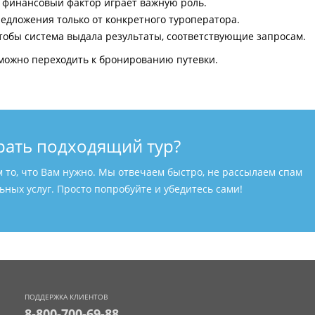
и финансовый фактор играет важную роль.
едложения только от конкретного туроператора.
тобы система выдала результаты, соответствующие запросам.
можно переходить к бронированию путевки.
рать подходящий тур?
м то, что Вам нужно. Мы отвечаем быстро, не рассылаем спам
ных услуг. Просто попробуйте и убедитесь сами!
ПОДДЕРЖКА КЛИЕНТОВ
8-800-700-69-88