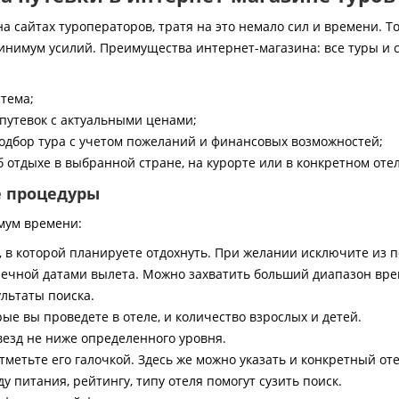
 сайтах туроператоров, тратя на это немало сил и времени. То
инимум усилий. Преимущества интернет-магазина: все туры и 
стема;
путевок с актуальными ценами;
дбор тура с учетом пожеланий и финансовых возможностей;
 отдыхе в выбранной стране, на курорте или в конкретном отел
е процедуры
мум времени:
, в которой планируете отдохнуть. При желании исключите из 
ечной датами вылета. Можно захватить больший диапазон врем
ультаты поиска.
ые вы проведете в отеле, и количество взрослых и детей.
везд не ниже определенного уровня.
тметьте его галочкой. Здесь же можно указать и конкретный оте
 питания, рейтингу, типу отеля помогут сузить поиск.