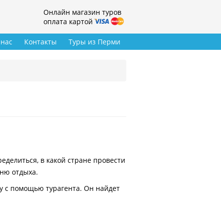
Онлайн магазин туров
оплата картой
 нас
Контакты
Туры из Перми
делиться, в какой стране провести
вню отдыха.
у с помощью турагента. Он найдет