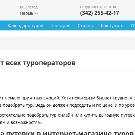
ПОДДЕРЖКА КЛИЕНТОВ
ВАШ ГОРОД
(342) 255-42-17
Пермь
ы
Календарь туров
Цены дня
Страны
Как купить
О
т всех туроператоров
 немало приятных эмоций. Хотя некоторым бывает трудно опре
 подобрать тур. Ведь он должен подходить и по цене, и по уро
остоятельно подобрать тур онлайн или купить выгодную путевк
иям и возможностям.
 путевки в интернет-магазине туров