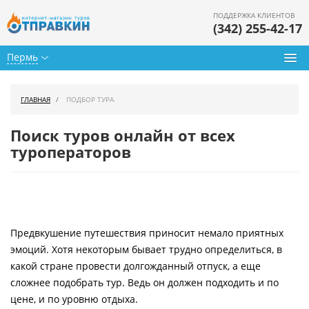
ПОДДЕРЖКА КЛИЕНТОВ
(342) 255-42-17
Пермь
Туры из Перми
ГЛАВНАЯ
ПОДБОР ТУРА
Подбор тура
Поиск туров онлайн от всех
Горящие туры
туроператоров
Календарь туров
Цены дня
Предвкушение путешествия приносит немало приятных
Страны
эмоций. Хотя некоторым бывает трудно определиться, в
Как купить
какой стране провести долгожданный отпуск, а еще
сложнее подобрать тур. Ведь он должен подходить и по
О нас
цене, и по уровню отдыха.