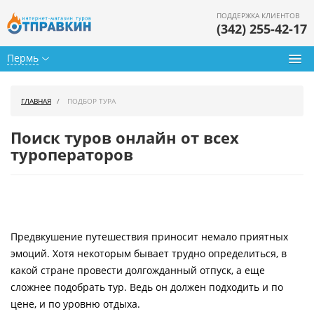
ПОДДЕРЖКА КЛИЕНТОВ
(342) 255-42-17
Пермь
Туры из Перми
ГЛАВНАЯ
ПОДБОР ТУРА
Подбор тура
Поиск туров онлайн от всех
Горящие туры
туроператоров
Календарь туров
Цены дня
Предвкушение путешествия приносит немало приятных
Страны
эмоций. Хотя некоторым бывает трудно определиться, в
Как купить
какой стране провести долгожданный отпуск, а еще
сложнее подобрать тур. Ведь он должен подходить и по
О нас
цене, и по уровню отдыха.