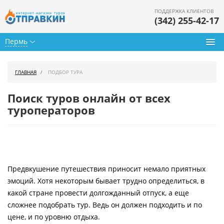
ПОДДЕРЖКА КЛИЕНТОВ
(342) 255-42-17
Пермь
Туры из Перми
ГЛАВНАЯ
ПОДБОР ТУРА
Подбор тура
Поиск туров онлайн от всех
Горящие туры
туроператоров
Календарь туров
Цены дня
Предвкушение путешествия приносит немало приятных
Страны
эмоций. Хотя некоторым бывает трудно определиться, в
Как купить
какой стране провести долгожданный отпуск, а еще
сложнее подобрать тур. Ведь он должен подходить и по
О нас
цене, и по уровню отдыха.