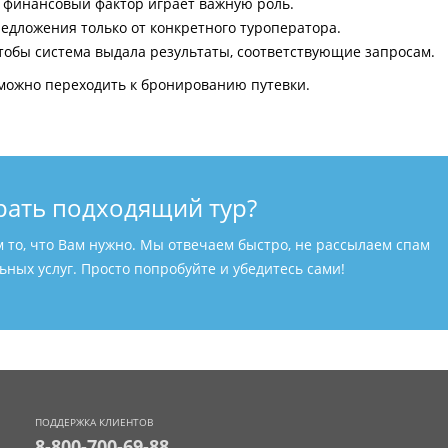
и финансовый фактор играет важную роль.
едложения только от конкретного туроператора.
тобы система выдала результаты, соответствующие запросам.
можно переходить к бронированию путевки.
рать подходящий тур?
м то, что Вам нужно. Мы отвечаем быстро, не рассылаем спам
ных услуг. Просто попробуйте и убедитесь сами!
ПОДДЕРЖКА КЛИЕНТОВ
8-800-700-69-88