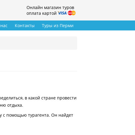
Онлайн магазин туров
оплата картой
 нас
Контакты
Туры из Перми
делиться, в какой стране провести
вню отдыха.
у с помощью турагента. Он найдет