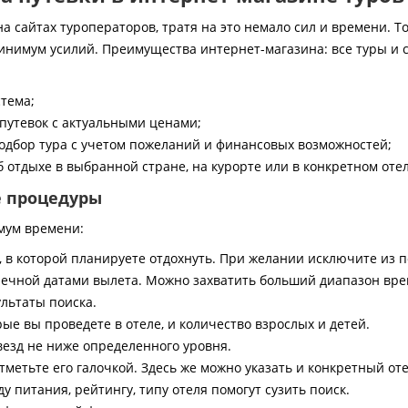
 сайтах туроператоров, тратя на это немало сил и времени. То
инимум усилий. Преимущества интернет-магазина: все туры и 
стема;
путевок с актуальными ценами;
дбор тура с учетом пожеланий и финансовых возможностей;
 отдыхе в выбранной стране, на курорте или в конкретном отел
е процедуры
мум времени:
, в которой планируете отдохнуть. При желании исключите из 
ечной датами вылета. Можно захватить больший диапазон врем
ультаты поиска.
ые вы проведете в отеле, и количество взрослых и детей.
везд не ниже определенного уровня.
тметьте его галочкой. Здесь же можно указать и конкретный оте
 питания, рейтингу, типу отеля помогут сузить поиск.