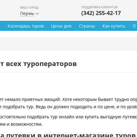
ПОДДЕРЖКА КЛИЕНТОВ
ВАШ ГОРОД
(342) 255-42-17
Пермь
ы
Календарь туров
Цены дня
Страны
Как купить
О
т всех туроператоров
 немало приятных эмоций. Хотя некоторым бывает трудно опре
 подобрать тур. Ведь он должен подходить и по цене, и по уро
остоятельно подобрать тур онлайн или купить выгодную путевк
иям и возможностям.
 путевки в интернет-магазине туров