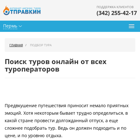
ПОДДЕРЖКА КЛИЕНТОВ
(342) 255-42-17
Пермь
Туры из Перми
ГЛАВНАЯ
ПОДБОР ТУРА
Подбор тура
Поиск туров онлайн от всех
Горящие туры
туроператоров
Календарь туров
Цены дня
Предвкушение путешествия приносит немало приятных
Страны
эмоций. Хотя некоторым бывает трудно определиться, в
Как купить
какой стране провести долгожданный отпуск, а еще
сложнее подобрать тур. Ведь он должен подходить и по
О нас
цене, и по уровню отдыха.