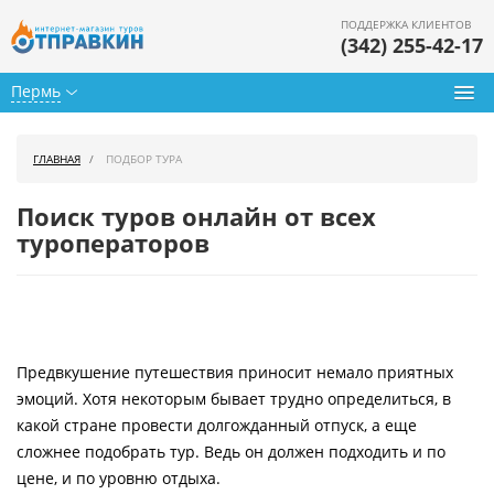
ПОДДЕРЖКА КЛИЕНТОВ
(342) 255-42-17
Пермь
Туры из Перми
ГЛАВНАЯ
ПОДБОР ТУРА
Подбор тура
Поиск туров онлайн от всех
Горящие туры
туроператоров
Календарь туров
Цены дня
Предвкушение путешествия приносит немало приятных
Страны
эмоций. Хотя некоторым бывает трудно определиться, в
Как купить
какой стране провести долгожданный отпуск, а еще
сложнее подобрать тур. Ведь он должен подходить и по
О нас
цене, и по уровню отдыха.