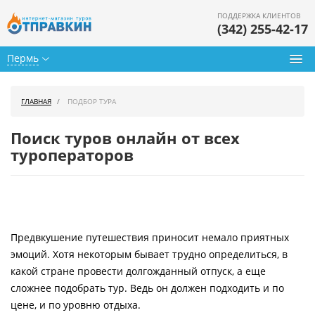
ПОДДЕРЖКА КЛИЕНТОВ
(342) 255-42-17
Пермь
Туры из Перми
ГЛАВНАЯ
ПОДБОР ТУРА
Подбор тура
Поиск туров онлайн от всех
Горящие туры
туроператоров
Календарь туров
Цены дня
Предвкушение путешествия приносит немало приятных
Страны
эмоций. Хотя некоторым бывает трудно определиться, в
Как купить
какой стране провести долгожданный отпуск, а еще
сложнее подобрать тур. Ведь он должен подходить и по
О нас
цене, и по уровню отдыха.