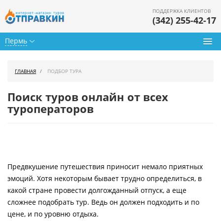
ПОДДЕРЖКА КЛИЕНТОВ
(342) 255-42-17
Пермь
Туры из Перми
ГЛАВНАЯ
ПОДБОР ТУРА
Подбор тура
Поиск туров онлайн от всех
Горящие туры
туроператоров
Календарь туров
Цены дня
Предвкушение путешествия приносит немало приятных
Страны
эмоций. Хотя некоторым бывает трудно определиться, в
Как купить
какой стране провести долгожданный отпуск, а еще
сложнее подобрать тур. Ведь он должен подходить и по
О нас
цене, и по уровню отдыха.