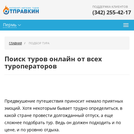
ПОДДЕРЖКА КЛИЕНТОВ
(342) 255-42-17
Пермь
Туры из Перми
ГЛАВНАЯ
ПОДБОР ТУРА
Подбор тура
Поиск туров онлайн от всех
Горящие туры
туроператоров
Календарь туров
Цены дня
Предвкушение путешествия приносит немало приятных
Страны
эмоций. Хотя некоторым бывает трудно определиться, в
Как купить
какой стране провести долгожданный отпуск, а еще
сложнее подобрать тур. Ведь он должен подходить и по
О нас
цене, и по уровню отдыха.