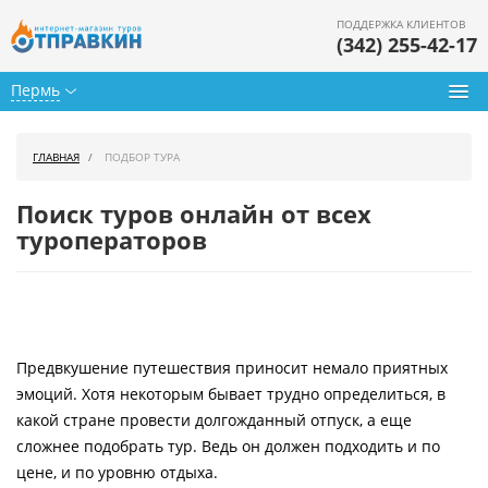
ПОДДЕРЖКА КЛИЕНТОВ
(342) 255-42-17
Пермь
Туры из Перми
ГЛАВНАЯ
ПОДБОР ТУРА
Подбор тура
Поиск туров онлайн от всех
Горящие туры
туроператоров
Календарь туров
Цены дня
Предвкушение путешествия приносит немало приятных
Страны
эмоций. Хотя некоторым бывает трудно определиться, в
Как купить
какой стране провести долгожданный отпуск, а еще
сложнее подобрать тур. Ведь он должен подходить и по
О нас
цене, и по уровню отдыха.