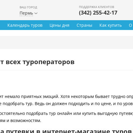
ПОДДЕРЖКА КЛИЕНТОВ
ВАШ ГОРОД
(342) 255-42-17
Пермь
ы
Календарь туров
Цены дня
Страны
Как купить
О
т всех туроператоров
 немало приятных эмоций. Хотя некоторым бывает трудно опре
 подобрать тур. Ведь он должен подходить и по цене, и по уро
остоятельно подобрать тур онлайн или купить выгодную путевк
иям и возможностям.
 путевки в интернет-магазине туров