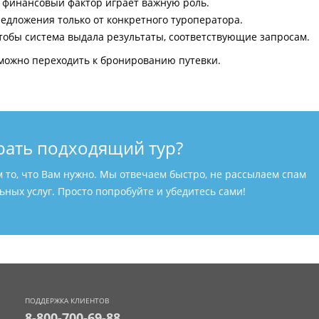
и финансовый фактор играет важную роль.
едложения только от конкретного туроператора.
тобы система выдала результаты, соответствующие запросам.
можно переходить к бронированию путевки.
рать подходящий тур?
м то, что Вам нужно. Мы отвечаем быстро, не рассылаем спам
ных услуг. Просто попробуйте и убедитесь сами!
ПОДДЕРЖКА КЛИЕНТОВ
8-800-700-69-88