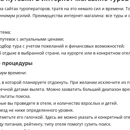
 сайтах туроператоров, тратя на это немало сил и времени. То
инимум усилий. Преимущества интернет-магазина: все туры и 
стема;
путевок с актуальными ценами;
дбор тура с учетом пожеланий и финансовых возможностей;
 отдыхе в выбранной стране, на курорте или в конкретном отел
е процедуры
мум времени:
, в которой планируете отдохнуть. При желании исключите из 
ечной датами вылета. Можно захватить больший диапазон врем
ультаты поиска.
ые вы проведете в отеле, и количество взрослых и детей.
везд не ниже определенного уровня.
тметьте его галочкой. Здесь же можно указать и конкретный оте
 питания, рейтингу, типу отеля помогут сузить поиск.