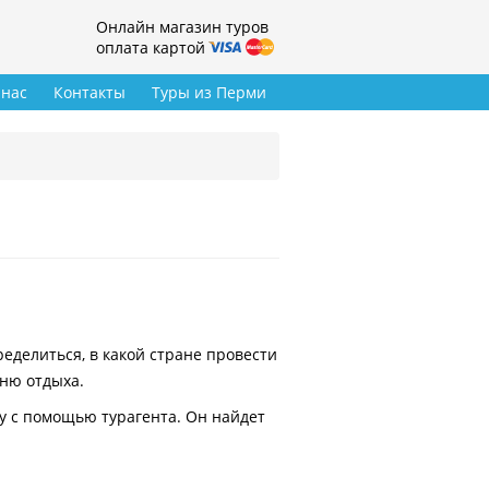
Онлайн магазин туров
оплата картой
 нас
Контакты
Туры из Перми
делиться, в какой стране провести
вню отдыха.
у с помощью турагента. Он найдет