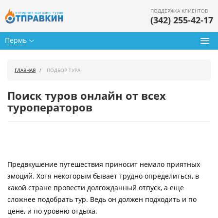
ПОДДЕРЖКА КЛИЕНТОВ
(342) 255-42-17
Пермь
Туры из Перми
ГЛАВНАЯ
ПОДБОР ТУРА
Подбор тура
Поиск туров онлайн от всех
Горящие туры
туроператоров
Календарь туров
Цены дня
Предвкушение путешествия приносит немало приятных
Страны
эмоций. Хотя некоторым бывает трудно определиться, в
Как купить
какой стране провести долгожданный отпуск, а еще
сложнее подобрать тур. Ведь он должен подходить и по
О нас
цене, и по уровню отдыха.