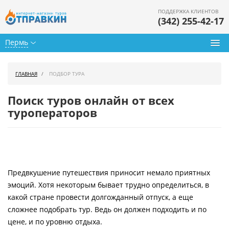
ПОДДЕРЖКА КЛИЕНТОВ
(342) 255-42-17
Пермь
Туры из Перми
ГЛАВНАЯ
ПОДБОР ТУРА
Подбор тура
Поиск туров онлайн от всех
Горящие туры
туроператоров
Календарь туров
Цены дня
Предвкушение путешествия приносит немало приятных
Страны
эмоций. Хотя некоторым бывает трудно определиться, в
Как купить
какой стране провести долгожданный отпуск, а еще
сложнее подобрать тур. Ведь он должен подходить и по
О нас
цене, и по уровню отдыха.