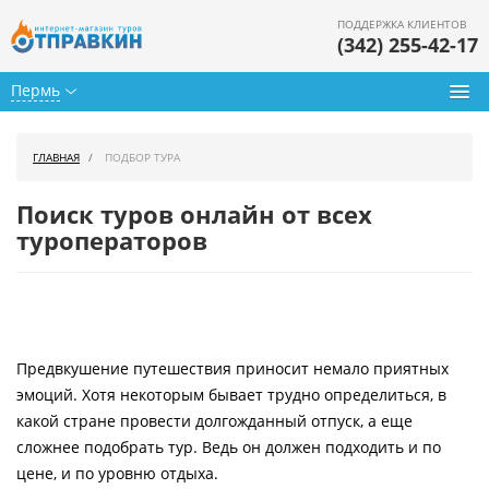
ПОДДЕРЖКА КЛИЕНТОВ
(342) 255-42-17
Пермь
Туры из Перми
ГЛАВНАЯ
ПОДБОР ТУРА
Подбор тура
Поиск туров онлайн от всех
Горящие туры
туроператоров
Календарь туров
Цены дня
Предвкушение путешествия приносит немало приятных
Страны
эмоций. Хотя некоторым бывает трудно определиться, в
Как купить
какой стране провести долгожданный отпуск, а еще
сложнее подобрать тур. Ведь он должен подходить и по
О нас
цене, и по уровню отдыха.