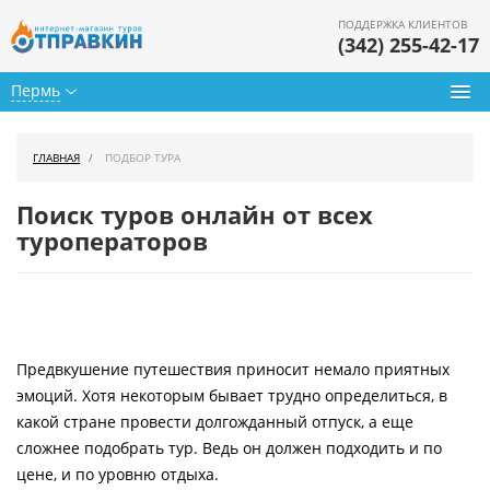
ПОДДЕРЖКА КЛИЕНТОВ
(342) 255-42-17
Пермь
Туры из Перми
ГЛАВНАЯ
ПОДБОР ТУРА
Подбор тура
Поиск туров онлайн от всех
Горящие туры
туроператоров
Календарь туров
Цены дня
Предвкушение путешествия приносит немало приятных
Страны
эмоций. Хотя некоторым бывает трудно определиться, в
Как купить
какой стране провести долгожданный отпуск, а еще
сложнее подобрать тур. Ведь он должен подходить и по
О нас
цене, и по уровню отдыха.