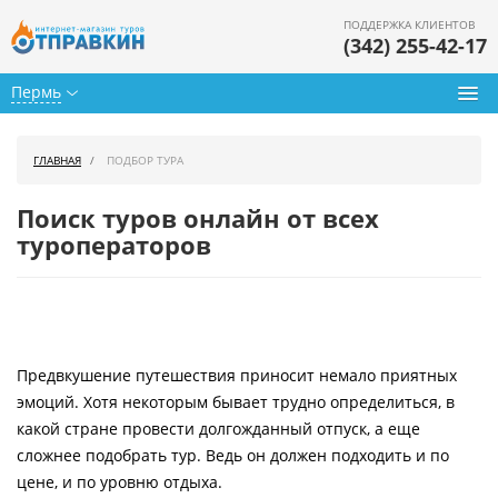
ПОДДЕРЖКА КЛИЕНТОВ
(342) 255-42-17
Пермь
Туры из Перми
ГЛАВНАЯ
ПОДБОР ТУРА
Подбор тура
Поиск туров онлайн от всех
Горящие туры
туроператоров
Календарь туров
Цены дня
Предвкушение путешествия приносит немало приятных
Страны
эмоций. Хотя некоторым бывает трудно определиться, в
Как купить
какой стране провести долгожданный отпуск, а еще
сложнее подобрать тур. Ведь он должен подходить и по
О нас
цене, и по уровню отдыха.