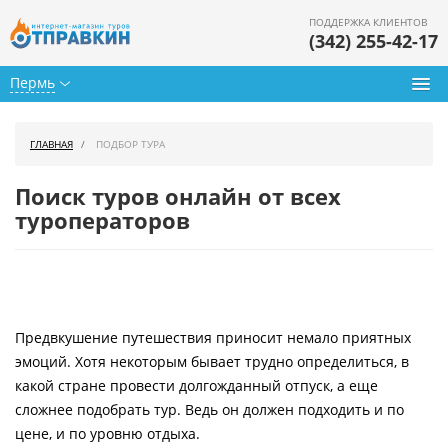
ПОДДЕРЖКА КЛИЕНТОВ
(342) 255-42-17
Пермь
Туры из Перми
ГЛАВНАЯ
ПОДБОР ТУРА
Подбор тура
Поиск туров онлайн от всех
Горящие туры
туроператоров
Календарь туров
Цены дня
Предвкушение путешествия приносит немало приятных
Страны
эмоций. Хотя некоторым бывает трудно определиться, в
Как купить
какой стране провести долгожданный отпуск, а еще
сложнее подобрать тур. Ведь он должен подходить и по
О нас
цене, и по уровню отдыха.