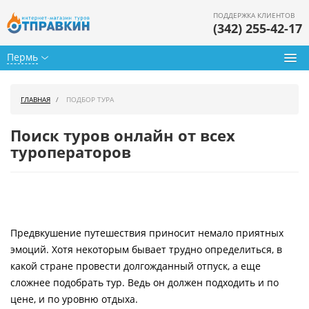
ПОДДЕРЖКА КЛИЕНТОВ
(342) 255-42-17
Пермь
Туры из Перми
ГЛАВНАЯ
ПОДБОР ТУРА
Подбор тура
Поиск туров онлайн от всех
Горящие туры
туроператоров
Календарь туров
Цены дня
Предвкушение путешествия приносит немало приятных
Страны
эмоций. Хотя некоторым бывает трудно определиться, в
Как купить
какой стране провести долгожданный отпуск, а еще
сложнее подобрать тур. Ведь он должен подходить и по
О нас
цене, и по уровню отдыха.