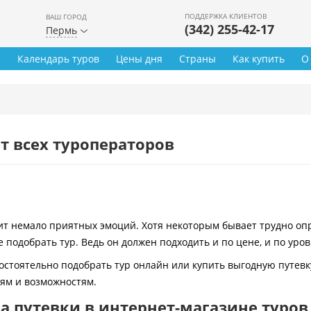
ПОДДЕРЖКА КЛИЕНТОВ
ВАШ ГОРОД
(342) 255-42-17
Пермь
ы
Календарь туров
Цены дня
Страны
Как купить
О
т всех туроператоров
 немало приятных эмоций. Хотя некоторым бывает трудно опре
 подобрать тур. Ведь он должен подходить и по цене, и по уро
остоятельно подобрать тур онлайн или купить выгодную путевк
иям и возможностям.
 путевки в интернет-магазине туров