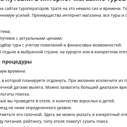
 сайтах туроператоров, тратя на это немало сил и времени. То
инимум усилий. Преимущества интернет-магазина: все туры и 
стема;
путевок с актуальными ценами;
дбор тура с учетом пожеланий и финансовых возможностей;
 отдыхе в выбранной стране, на курорте или в конкретном отел
е процедуры
мум времени:
, в которой планируете отдохнуть. При желании исключите из 
ечной датами вылета. Можно захватить больший диапазон врем
ультаты поиска.
ые вы проведете в отеле, и количество взрослых и детей.
везд не ниже определенного уровня.
тметьте его галочкой. Здесь же можно указать и конкретный оте
 питания, рейтингу, типу отеля помогут сузить поиск.