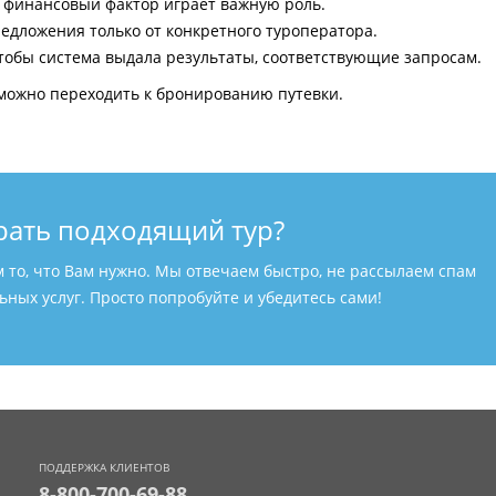
и финансовый фактор играет важную роль.
едложения только от конкретного туроператора.
тобы система выдала результаты, соответствующие запросам.
можно переходить к бронированию путевки.
рать подходящий тур?
м то, что Вам нужно. Мы отвечаем быстро, не рассылаем спам
ных услуг. Просто попробуйте и убедитесь сами!
ПОДДЕРЖКА КЛИЕНТОВ
8-800-700-69-88