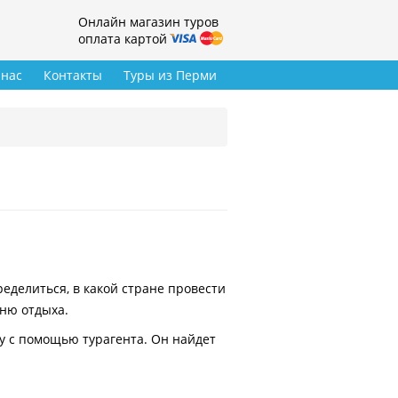
Онлайн магазин туров
оплата картой
 нас
Контакты
Туры из Перми
делиться, в какой стране провести
вню отдыха.
у с помощью турагента. Он найдет