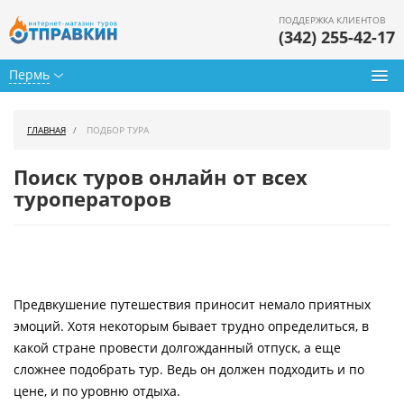
ПОДДЕРЖКА КЛИЕНТОВ
(342) 255-42-17
Пермь
Туры из Перми
ГЛАВНАЯ
ПОДБОР ТУРА
Подбор тура
Поиск туров онлайн от всех
Горящие туры
туроператоров
Календарь туров
Цены дня
Предвкушение путешествия приносит немало приятных
Страны
эмоций. Хотя некоторым бывает трудно определиться, в
Как купить
какой стране провести долгожданный отпуск, а еще
сложнее подобрать тур. Ведь он должен подходить и по
О нас
цене, и по уровню отдыха.