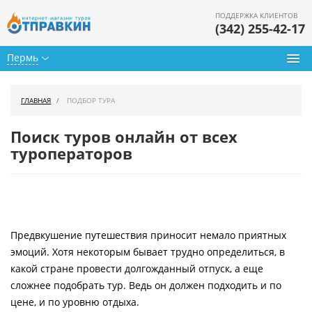
ПОДДЕРЖКА КЛИЕНТОВ
(342) 255-42-17
Пермь
Туры из Перми
ГЛАВНАЯ
ПОДБОР ТУРА
Подбор тура
Поиск туров онлайн от всех
Горящие туры
туроператоров
Календарь туров
Цены дня
Предвкушение путешествия приносит немало приятных
Страны
эмоций. Хотя некоторым бывает трудно определиться, в
Как купить
какой стране провести долгожданный отпуск, а еще
сложнее подобрать тур. Ведь он должен подходить и по
О нас
цене, и по уровню отдыха.