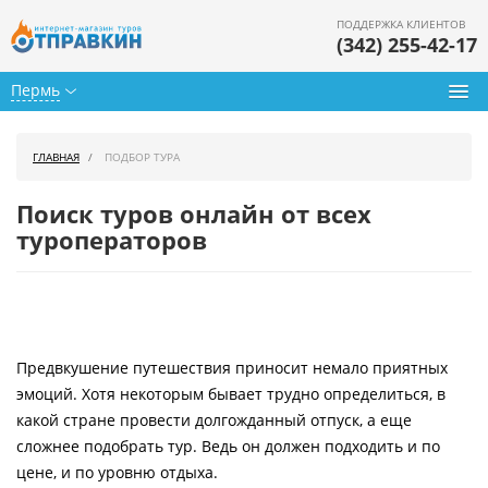
ПОДДЕРЖКА КЛИЕНТОВ
(342) 255-42-17
Пермь
Туры из Перми
ГЛАВНАЯ
ПОДБОР ТУРА
Подбор тура
Поиск туров онлайн от всех
Горящие туры
туроператоров
Календарь туров
Цены дня
Предвкушение путешествия приносит немало приятных
Страны
эмоций. Хотя некоторым бывает трудно определиться, в
Как купить
какой стране провести долгожданный отпуск, а еще
сложнее подобрать тур. Ведь он должен подходить и по
О нас
цене, и по уровню отдыха.