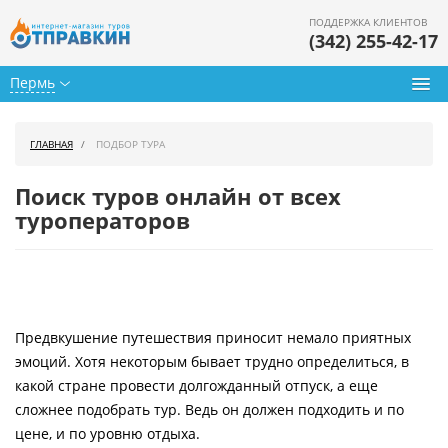
ПОДДЕРЖКА КЛИЕНТОВ
(342) 255-42-17
Пермь
Туры из Перми
ГЛАВНАЯ
ПОДБОР ТУРА
Подбор тура
Поиск туров онлайн от всех
Горящие туры
туроператоров
Календарь туров
Цены дня
Предвкушение путешествия приносит немало приятных
Страны
эмоций. Хотя некоторым бывает трудно определиться, в
Как купить
какой стране провести долгожданный отпуск, а еще
сложнее подобрать тур. Ведь он должен подходить и по
О нас
цене, и по уровню отдыха.