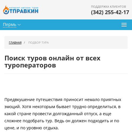
ПОДДЕРЖКА КЛИЕНТОВ
(342) 255-42-17
Пермь
Туры из Перми
ГЛАВНАЯ
ПОДБОР ТУРА
Подбор тура
Поиск туров онлайн от всех
Горящие туры
туроператоров
Календарь туров
Цены дня
Предвкушение путешествия приносит немало приятных
Страны
эмоций. Хотя некоторым бывает трудно определиться, в
Как купить
какой стране провести долгожданный отпуск, а еще
сложнее подобрать тур. Ведь он должен подходить и по
О нас
цене, и по уровню отдыха.