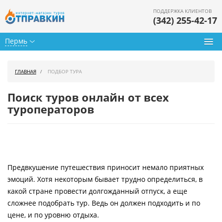
ПОДДЕРЖКА КЛИЕНТОВ
(342) 255-42-17
Пермь
Туры из Перми
ГЛАВНАЯ
ПОДБОР ТУРА
Подбор тура
Поиск туров онлайн от всех
Горящие туры
туроператоров
Календарь туров
Цены дня
Предвкушение путешествия приносит немало приятных
Страны
эмоций. Хотя некоторым бывает трудно определиться, в
Как купить
какой стране провести долгожданный отпуск, а еще
сложнее подобрать тур. Ведь он должен подходить и по
О нас
цене, и по уровню отдыха.