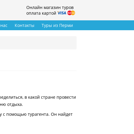
Онлайн магазин туров
оплата картой
 нас
Контакты
Туры из Перми
делиться, в какой стране провести
вню отдыха.
у с помощью турагента. Он найдет