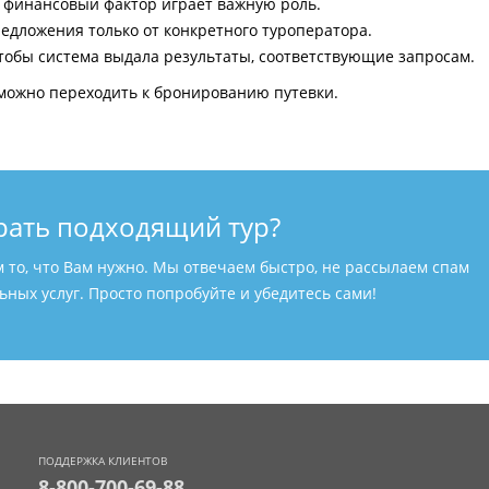
и финансовый фактор играет важную роль.
едложения только от конкретного туроператора.
тобы система выдала результаты, соответствующие запросам.
можно переходить к бронированию путевки.
рать подходящий тур?
м то, что Вам нужно. Мы отвечаем быстро, не рассылаем спам
ных услуг. Просто попробуйте и убедитесь сами!
ПОДДЕРЖКА КЛИЕНТОВ
8-800-700-69-88