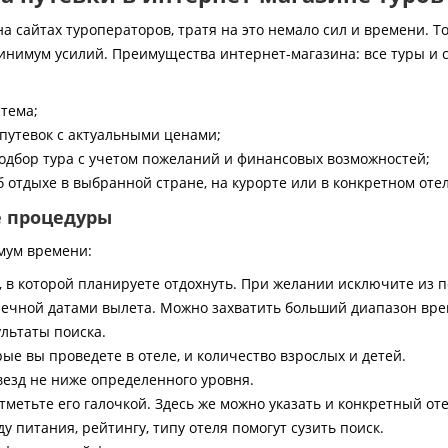
 сайтах туроператоров, тратя на это немало сил и времени. То
инимум усилий. Преимущества интернет-магазина: все туры и 
стема;
путевок с актуальными ценами;
дбор тура с учетом пожеланий и финансовых возможностей;
 отдыхе в выбранной стране, на курорте или в конкретном отел
е процедуры
мум времени:
, в которой планируете отдохнуть. При желании исключите из 
ечной датами вылета. Можно захватить больший диапазон врем
ультаты поиска.
ые вы проведете в отеле, и количество взрослых и детей.
везд не ниже определенного уровня.
тметьте его галочкой. Здесь же можно указать и конкретный оте
 питания, рейтингу, типу отеля помогут сузить поиск.