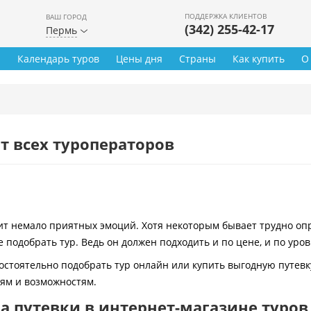
ПОДДЕРЖКА КЛИЕНТОВ
ВАШ ГОРОД
(342) 255-42-17
Пермь
ы
Календарь туров
Цены дня
Страны
Как купить
О
т всех туроператоров
 немало приятных эмоций. Хотя некоторым бывает трудно опре
 подобрать тур. Ведь он должен подходить и по цене, и по уро
остоятельно подобрать тур онлайн или купить выгодную путевк
иям и возможностям.
 путевки в интернет-магазине туров