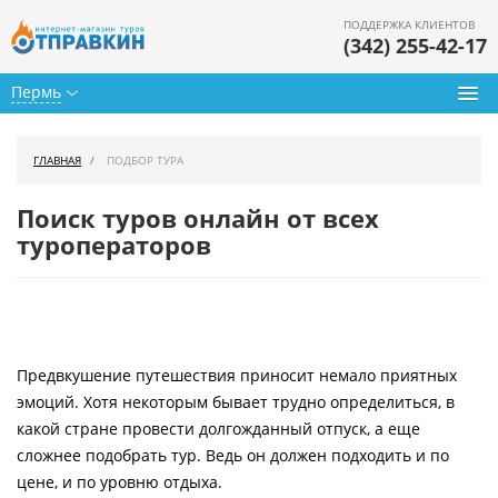
ПОДДЕРЖКА КЛИЕНТОВ
(342) 255-42-17
Пермь
Туры из Перми
ГЛАВНАЯ
ПОДБОР ТУРА
Подбор тура
Поиск туров онлайн от всех
Горящие туры
туроператоров
Календарь туров
Цены дня
Предвкушение путешествия приносит немало приятных
Страны
эмоций. Хотя некоторым бывает трудно определиться, в
Как купить
какой стране провести долгожданный отпуск, а еще
сложнее подобрать тур. Ведь он должен подходить и по
О нас
цене, и по уровню отдыха.