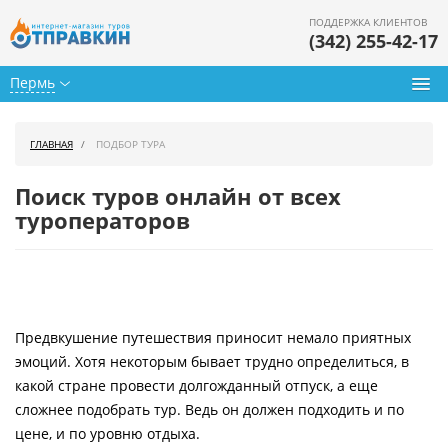
ПОДДЕРЖКА КЛИЕНТОВ
(342) 255-42-17
Пермь
Туры из Перми
ГЛАВНАЯ
ПОДБОР ТУРА
Подбор тура
Поиск туров онлайн от всех
Горящие туры
туроператоров
Календарь туров
Цены дня
Предвкушение путешествия приносит немало приятных
Страны
эмоций. Хотя некоторым бывает трудно определиться, в
Как купить
какой стране провести долгожданный отпуск, а еще
сложнее подобрать тур. Ведь он должен подходить и по
О нас
цене, и по уровню отдыха.