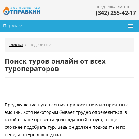
ПОДДЕРЖКА КЛИЕНТОВ
(342) 255-42-17
Пермь
Туры из Перми
ГЛАВНАЯ
ПОДБОР ТУРА
Подбор тура
Поиск туров онлайн от всех
Горящие туры
туроператоров
Календарь туров
Цены дня
Предвкушение путешествия приносит немало приятных
Страны
эмоций. Хотя некоторым бывает трудно определиться, в
Как купить
какой стране провести долгожданный отпуск, а еще
сложнее подобрать тур. Ведь он должен подходить и по
О нас
цене, и по уровню отдыха.