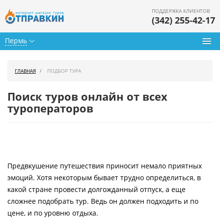
ПОДДЕРЖКА КЛИЕНТОВ
(342) 255-42-17
Пермь
Туры из Перми
ГЛАВНАЯ
ПОДБОР ТУРА
Подбор тура
Поиск туров онлайн от всех
Горящие туры
туроператоров
Календарь туров
Цены дня
Предвкушение путешествия приносит немало приятных
Страны
эмоций. Хотя некоторым бывает трудно определиться, в
Как купить
какой стране провести долгожданный отпуск, а еще
сложнее подобрать тур. Ведь он должен подходить и по
О нас
цене, и по уровню отдыха.