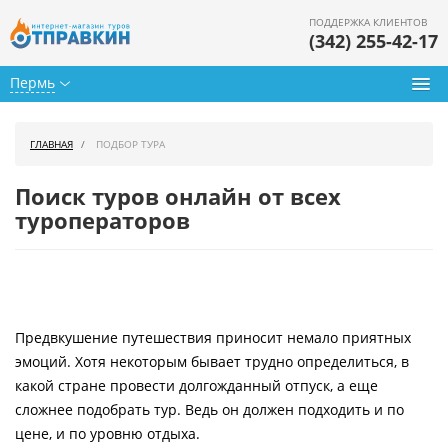
ПОДДЕРЖКА КЛИЕНТОВ
(342) 255-42-17
Пермь
Туры из Перми
ГЛАВНАЯ
ПОДБОР ТУРА
Подбор тура
Поиск туров онлайн от всех
Горящие туры
туроператоров
Календарь туров
Цены дня
Предвкушение путешествия приносит немало приятных
Страны
эмоций. Хотя некоторым бывает трудно определиться, в
Как купить
какой стране провести долгожданный отпуск, а еще
сложнее подобрать тур. Ведь он должен подходить и по
О нас
цене, и по уровню отдыха.