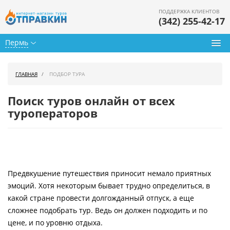
ПОДДЕРЖКА КЛИЕНТОВ
(342) 255-42-17
Пермь
Туры из Перми
ГЛАВНАЯ
ПОДБОР ТУРА
Подбор тура
Поиск туров онлайн от всех
Горящие туры
туроператоров
Календарь туров
Цены дня
Предвкушение путешествия приносит немало приятных
Страны
эмоций. Хотя некоторым бывает трудно определиться, в
Как купить
какой стране провести долгожданный отпуск, а еще
сложнее подобрать тур. Ведь он должен подходить и по
О нас
цене, и по уровню отдыха.