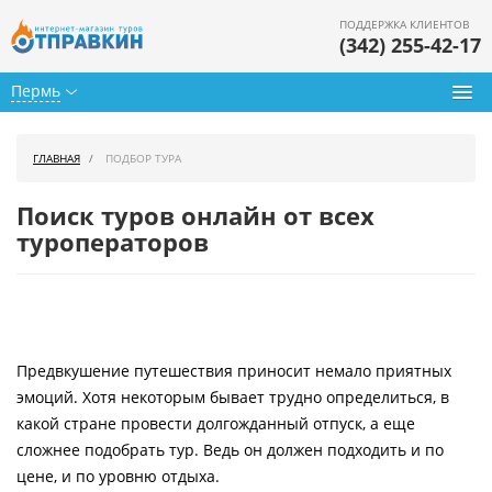
ПОДДЕРЖКА КЛИЕНТОВ
(342) 255-42-17
Пермь
Туры из Перми
ГЛАВНАЯ
ПОДБОР ТУРА
Подбор тура
Поиск туров онлайн от всех
Горящие туры
туроператоров
Календарь туров
Цены дня
Предвкушение путешествия приносит немало приятных
Страны
эмоций. Хотя некоторым бывает трудно определиться, в
Как купить
какой стране провести долгожданный отпуск, а еще
сложнее подобрать тур. Ведь он должен подходить и по
О нас
цене, и по уровню отдыха.