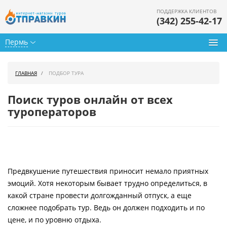
ПОДДЕРЖКА КЛИЕНТОВ
(342) 255-42-17
Пермь
Туры из Перми
ГЛАВНАЯ
ПОДБОР ТУРА
Подбор тура
Поиск туров онлайн от всех
Горящие туры
туроператоров
Календарь туров
Цены дня
Предвкушение путешествия приносит немало приятных
Страны
эмоций. Хотя некоторым бывает трудно определиться, в
Как купить
какой стране провести долгожданный отпуск, а еще
сложнее подобрать тур. Ведь он должен подходить и по
О нас
цене, и по уровню отдыха.