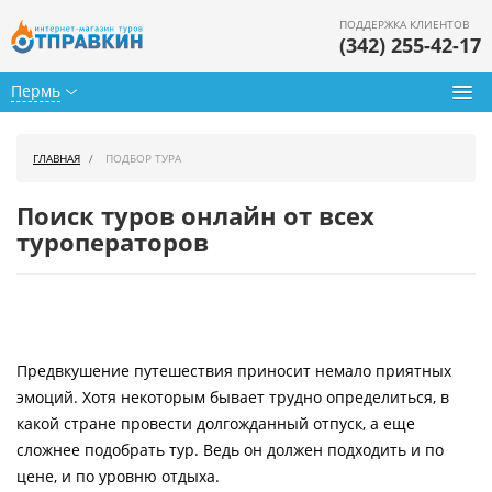
ПОДДЕРЖКА КЛИЕНТОВ
(342) 255-42-17
Пермь
Туры из Перми
ГЛАВНАЯ
ПОДБОР ТУРА
Подбор тура
Поиск туров онлайн от всех
Горящие туры
туроператоров
Календарь туров
Цены дня
Предвкушение путешествия приносит немало приятных
Страны
эмоций. Хотя некоторым бывает трудно определиться, в
Как купить
какой стране провести долгожданный отпуск, а еще
сложнее подобрать тур. Ведь он должен подходить и по
О нас
цене, и по уровню отдыха.