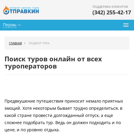
ПОДДЕРЖКА КЛИЕНТОВ
(342) 255-42-17
Пермь
Туры из Перми
ГЛАВНАЯ
ПОДБОР ТУРА
Подбор тура
Поиск туров онлайн от всех
Горящие туры
туроператоров
Календарь туров
Цены дня
Предвкушение путешествия приносит немало приятных
Страны
эмоций. Хотя некоторым бывает трудно определиться, в
Как купить
какой стране провести долгожданный отпуск, а еще
сложнее подобрать тур. Ведь он должен подходить и по
О нас
цене, и по уровню отдыха.