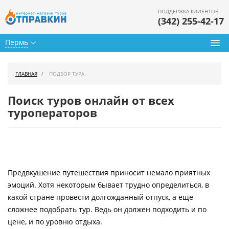
ПОДДЕРЖКА КЛИЕНТОВ
(342) 255-42-17
Пермь
Туры из Перми
ГЛАВНАЯ
ПОДБОР ТУРА
Подбор тура
Поиск туров онлайн от всех
Горящие туры
туроператоров
Календарь туров
Цены дня
Предвкушение путешествия приносит немало приятных
Страны
эмоций. Хотя некоторым бывает трудно определиться, в
Как купить
какой стране провести долгожданный отпуск, а еще
сложнее подобрать тур. Ведь он должен подходить и по
О нас
цене, и по уровню отдыха.