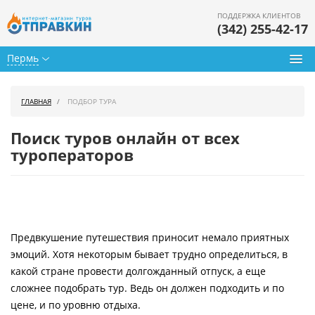
ПОДДЕРЖКА КЛИЕНТОВ
(342) 255-42-17
Пермь
Туры из Перми
ГЛАВНАЯ
ПОДБОР ТУРА
Подбор тура
Поиск туров онлайн от всех
Горящие туры
туроператоров
Календарь туров
Цены дня
Предвкушение путешествия приносит немало приятных
Страны
эмоций. Хотя некоторым бывает трудно определиться, в
Как купить
какой стране провести долгожданный отпуск, а еще
сложнее подобрать тур. Ведь он должен подходить и по
О нас
цене, и по уровню отдыха.