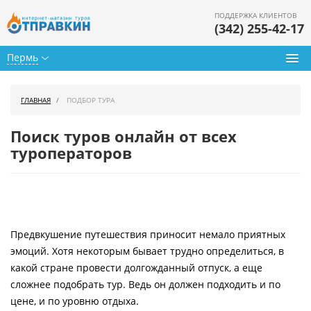
ПОДДЕРЖКА КЛИЕНТОВ
(342) 255-42-17
Пермь
Туры из Перми
ГЛАВНАЯ
ПОДБОР ТУРА
Подбор тура
Поиск туров онлайн от всех
Горящие туры
туроператоров
Календарь туров
Цены дня
Предвкушение путешествия приносит немало приятных
Страны
эмоций. Хотя некоторым бывает трудно определиться, в
Как купить
какой стране провести долгожданный отпуск, а еще
сложнее подобрать тур. Ведь он должен подходить и по
О нас
цене, и по уровню отдыха.