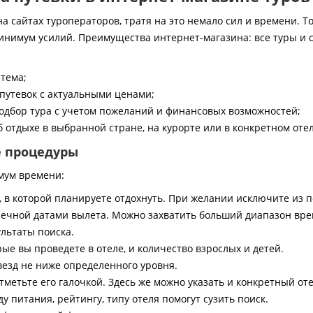
 сайтах туроператоров, тратя на это немало сил и времени. То
инимум усилий. Преимущества интернет-магазина: все туры и 
стема;
путевок с актуальными ценами;
дбор тура с учетом пожеланий и финансовых возможностей;
 отдыхе в выбранной стране, на курорте или в конкретном отел
е процедуры
мум времени:
, в которой планируете отдохнуть. При желании исключите из 
ечной датами вылета. Можно захватить больший диапазон врем
ультаты поиска.
ые вы проведете в отеле, и количество взрослых и детей.
везд не ниже определенного уровня.
тметьте его галочкой. Здесь же можно указать и конкретный оте
 питания, рейтингу, типу отеля помогут сузить поиск.