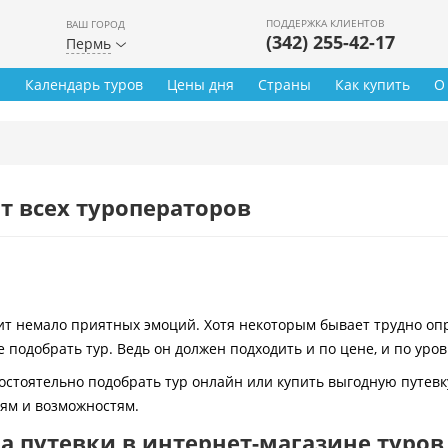
ПОДДЕРЖКА КЛИЕНТОВ
ВАШ ГОРОД
(342) 255-42-17
Пермь
ы
Календарь туров
Цены дня
Страны
Как купить
О
т всех туроператоров
 немало приятных эмоций. Хотя некоторым бывает трудно опре
 подобрать тур. Ведь он должен подходить и по цене, и по уро
остоятельно подобрать тур онлайн или купить выгодную путевк
иям и возможностям.
 путевки в интернет-магазине туров