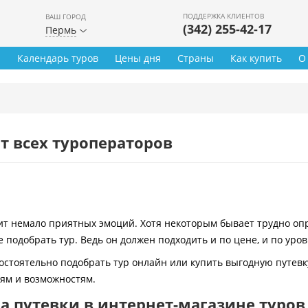
ПОДДЕРЖКА КЛИЕНТОВ
ВАШ ГОРОД
(342) 255-42-17
Пермь
ы
Календарь туров
Цены дня
Страны
Как купить
О
т всех туроператоров
 немало приятных эмоций. Хотя некоторым бывает трудно опре
 подобрать тур. Ведь он должен подходить и по цене, и по уро
остоятельно подобрать тур онлайн или купить выгодную путевк
иям и возможностям.
 путевки в интернет-магазине туров