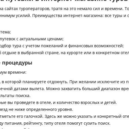
 сайтах туроператоров, тратя на это немало сил и времени. То
инимум усилий. Преимущества интернет-магазина: все туры и 
стема;
путевок с актуальными ценами;
дбор тура с учетом пожеланий и финансовых возможностей;
 отдыхе в выбранной стране, на курорте или в конкретном отел
е процедуры
мум времени:
, в которой планируете отдохнуть. При желании исключите из 
ечной датами вылета. Можно захватить больший диапазон врем
ультаты поиска.
ые вы проведете в отеле, и количество взрослых и детей.
везд не ниже определенного уровня.
тметьте его галочкой. Здесь же можно указать и конкретный оте
 питания, рейтингу, типу отеля помогут сузить поиск.