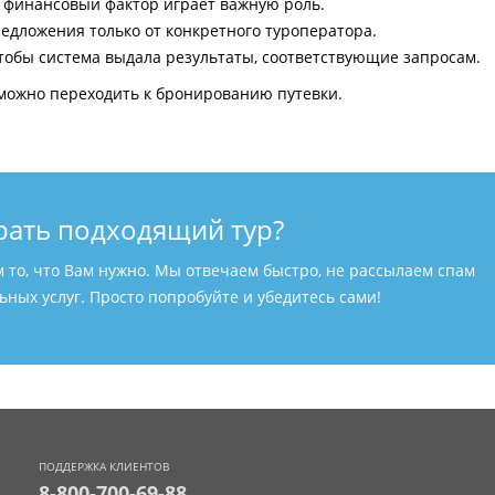
и финансовый фактор играет важную роль.
едложения только от конкретного туроператора.
тобы система выдала результаты, соответствующие запросам.
можно переходить к бронированию путевки.
рать подходящий тур?
м то, что Вам нужно. Мы отвечаем быстро, не рассылаем спам
ных услуг. Просто попробуйте и убедитесь сами!
ПОДДЕРЖКА КЛИЕНТОВ
8-800-700-69-88