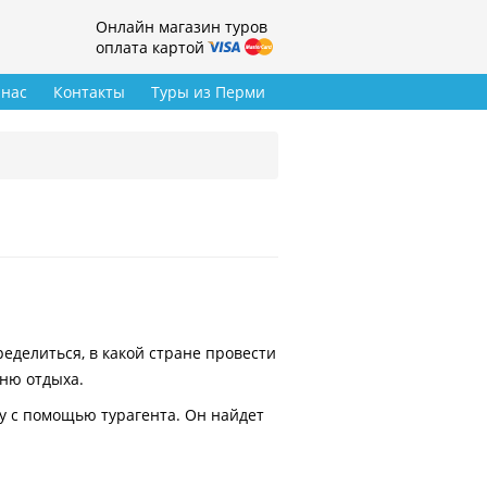
Онлайн магазин туров
оплата картой
 нас
Контакты
Туры из Перми
делиться, в какой стране провести
вню отдыха.
у с помощью турагента. Он найдет