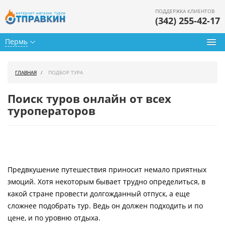
ПОДДЕРЖКА КЛИЕНТОВ
(342) 255-42-17
Пермь
Туры из Перми
ГЛАВНАЯ
ПОДБОР ТУРА
Подбор тура
Поиск туров онлайн от всех
Горящие туры
туроператоров
Календарь туров
Цены дня
Предвкушение путешествия приносит немало приятных
Страны
эмоций. Хотя некоторым бывает трудно определиться, в
Как купить
какой стране провести долгожданный отпуск, а еще
сложнее подобрать тур. Ведь он должен подходить и по
О нас
цене, и по уровню отдыха.