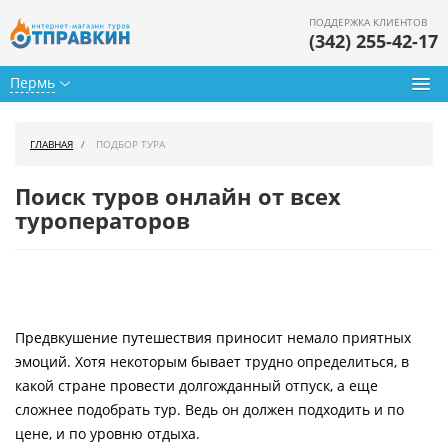
ПОДДЕРЖКА КЛИЕНТОВ
(342) 255-42-17
Пермь
Туры из Перми
ГЛАВНАЯ
ПОДБОР ТУРА
Подбор тура
Поиск туров онлайн от всех
Горящие туры
туроператоров
Календарь туров
Цены дня
Предвкушение путешествия приносит немало приятных
Страны
эмоций. Хотя некоторым бывает трудно определиться, в
Как купить
какой стране провести долгожданный отпуск, а еще
сложнее подобрать тур. Ведь он должен подходить и по
О нас
цене, и по уровню отдыха.