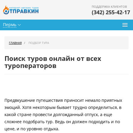
ПОДДЕРЖКА КЛИЕНТОВ
(342) 255-42-17
Пермь
Туры из Перми
ГЛАВНАЯ
ПОДБОР ТУРА
Подбор тура
Поиск туров онлайн от всех
Горящие туры
туроператоров
Календарь туров
Цены дня
Предвкушение путешествия приносит немало приятных
Страны
эмоций. Хотя некоторым бывает трудно определиться, в
Как купить
какой стране провести долгожданный отпуск, а еще
сложнее подобрать тур. Ведь он должен подходить и по
О нас
цене, и по уровню отдыха.