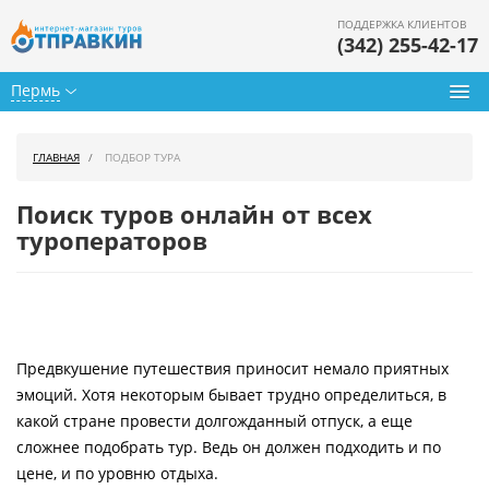
ПОДДЕРЖКА КЛИЕНТОВ
(342) 255-42-17
Пермь
Туры из Перми
ГЛАВНАЯ
ПОДБОР ТУРА
Подбор тура
Поиск туров онлайн от всех
Горящие туры
туроператоров
Календарь туров
Цены дня
Предвкушение путешествия приносит немало приятных
Страны
эмоций. Хотя некоторым бывает трудно определиться, в
Как купить
какой стране провести долгожданный отпуск, а еще
сложнее подобрать тур. Ведь он должен подходить и по
О нас
цене, и по уровню отдыха.