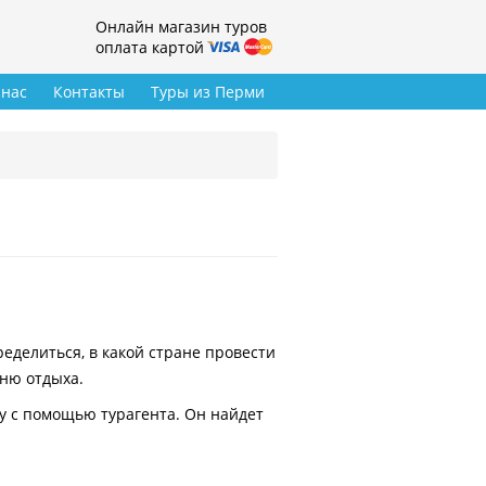
Онлайн магазин туров
оплата картой
 нас
Контакты
Туры из Перми
делиться, в какой стране провести
вню отдыха.
у с помощью турагента. Он найдет