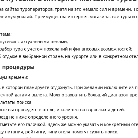
 сайтах туроператоров, тратя на это немало сил и времени. То
инимум усилий. Преимущества интернет-магазина: все туры и 
стема;
путевок с актуальными ценами;
дбор тура с учетом пожеланий и финансовых возможностей;
 отдыхе в выбранной стране, на курорте или в конкретном отел
е процедуры
мум времени:
, в которой планируете отдохнуть. При желании исключите из 
ечной датами вылета. Можно захватить больший диапазон врем
ультаты поиска.
ые вы проведете в отеле, и количество взрослых и детей.
везд не ниже определенного уровня.
тметьте его галочкой. Здесь же можно указать и конкретный оте
 питания, рейтингу, типу отеля помогут сузить поиск.