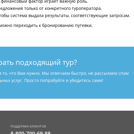
и финансовый фактор играет важную роль.
едложения только от конкретного туроператора.
тобы система выдала результаты, соответствующие запросам.
можно переходить к бронированию путевки.
рать подходящий тур?
м то, что Вам нужно. Мы отвечаем быстро, не рассылаем спам
ных услуг. Просто попробуйте и убедитесь сами!
ПОДДЕРЖКА КЛИЕНТОВ
8-800-700-69-88