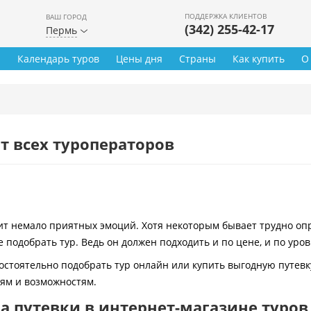
ПОДДЕРЖКА КЛИЕНТОВ
ВАШ ГОРОД
(342) 255-42-17
Пермь
ы
Календарь туров
Цены дня
Страны
Как купить
О
т всех туроператоров
 немало приятных эмоций. Хотя некоторым бывает трудно опре
 подобрать тур. Ведь он должен подходить и по цене, и по уро
остоятельно подобрать тур онлайн или купить выгодную путевк
иям и возможностям.
 путевки в интернет-магазине туров